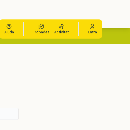
Ajuda
Trobades
Activitat
Entra
La contrasenya està amagada