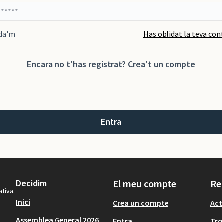
da'm
Has oblidat la teva co
Encara no t'has registrat?
Crea't un compte
Entra
Decidim
El meu compte
Re
ativa.
Inici
Crea un compte
Act
Assemblea General 2026
Entra
Tr