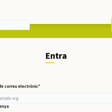
Entra
Obligatori
de correu electrònic
*
enya