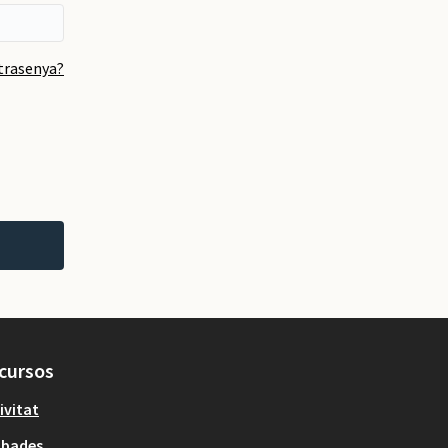
ntrasenya?
cursos
ivitat
obades