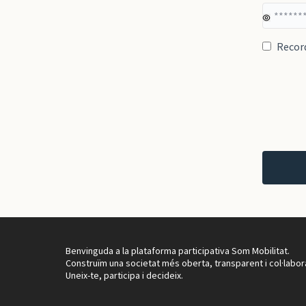
Recor
Benvinguda a la plataforma participativa Som Mobilitat.
Construïm una societat més oberta, transparent i col·labor
Uneix-te, participa i decideix.